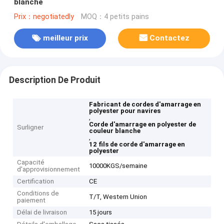
blanche
Prix：negotiatedly
MOQ：4 petits pains
meilleur prix
Contactez
Description De Produit
Fabricant de cordes d'amarrage en
polyester pour navires
,
Corde d'amarrage en polyester de
Surligner
couleur blanche
,
12 fils de corde d'amarrage en
polyester
Capacité
10000KGS/semaine
d'approvisionnement
Certification
CE
Conditions de
T/T, Western Union
paiement
Délai de livraison
15 jours