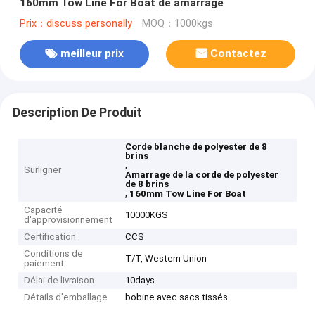
160mm Tow Line For Boat de amarrage
Prix：discuss personally
MOQ：1000kgs
meilleur prix
Contactez
Description De Produit
Corde blanche de polyester de 8
brins
,
Surligner
Amarrage de la corde de polyester
de 8 brins
,
160mm Tow Line For Boat
Capacité
10000KGS
d'approvisionnement
Certification
CCS
Conditions de
T/T, Western Union
paiement
Délai de livraison
10days
Détails d'emballage
bobine avec sacs tissés