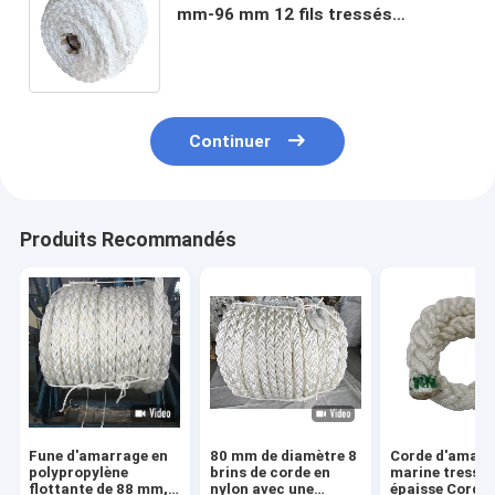
mm-96 mm 12 fils tressés
polyester corde marine Corde
d'amarrage de navire en gros
Continuer
Produits Recommandés
Fune d'amarrage en
80 mm de diamètre 8
Corde d'amarr
polypropylène
brins de corde en
marine tressé
flottante de 88 mm,
nylon avec une
épaisse Corde 