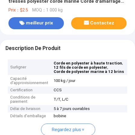
tressés polyester corde marine Corde d'amarrage
de navire en gros
Prix：$2.5
MOQ：1 000 kg
meilleur prix
Contactez
Description De Produit
,
Corde en polyester à haute traction
Surligner
,
12 fils de corde en polyester
Corde de polyester marine à 12 brins
Capacité
100 kg / jour
d'approvisionnement
Certification
CCS
Conditions de
T/T, L/C
paiement
Délai de livraison
5 à 7 jours ouvrables
Détails d'emballage
bobine
Regardez plus