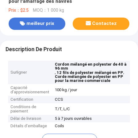
pour l'amarrage des navires
Prix：$2.5
MOQ：1 000 kg
meilleur prix
Contactez
Description De Produit
Cordon mélangé en polyester de 40 à
96 mm
Surligner
,
,
12 fils de polyester mélangé en PP
Corde mélangée de polyester en PP
pour la marine commerciale
Capacité
100 kg / jour
d'approvisionnement
Certification
CCS
Conditions de
T/T, L/C
paiement
Délai de livraison
5 à 7 jours ouvrables
Détails d'emballage
Coils