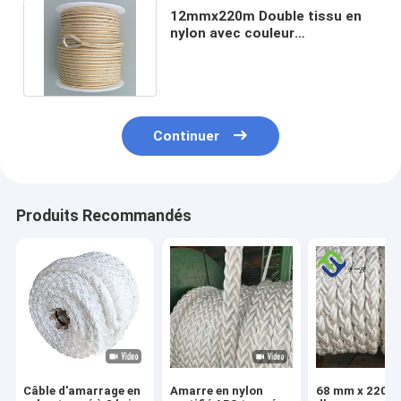
12mmx220m Double tissu en
nylon avec couleur
personnalisée à vendre en
Chine
Continuer
Produits Recommandés
Câble d'amarrage en
Amarre en nylon
68 mm x 220 m