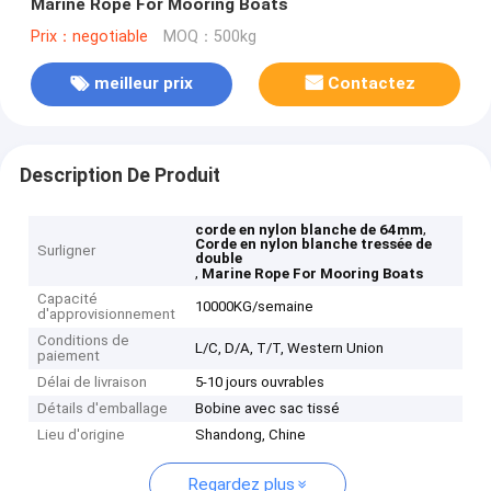
Marine Rope For Mooring Boats
Prix：negotiable
MOQ：500kg
meilleur prix
Contactez
Description De Produit
,
corde en nylon blanche de 64mm
Corde en nylon blanche tressée de
Surligner
double
,
Marine Rope For Mooring Boats
Capacité
10000KG/semaine
d'approvisionnement
Conditions de
L/C, D/A, T/T, Western Union
paiement
Délai de livraison
5-10 jours ouvrables
Détails d'emballage
Bobine avec sac tissé
Lieu d'origine
Shandong, Chine
Regardez plus