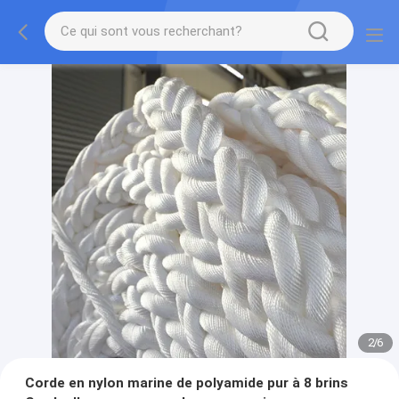
2
/
6
Corde en nylon marine de polyamide pur à 8 brins