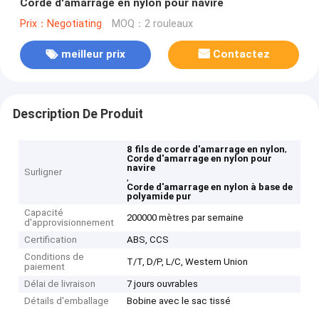
Corde d'amarrage en nylon pour navire
Prix：Negotiating
MOQ：2 rouleaux
meilleur prix
Contactez
Description De Produit
,
8 fils de corde d'amarrage en nylon
Corde d'amarrage en nylon pour
navire
Surligner
,
Corde d'amarrage en nylon à base de
polyamide pur
Capacité
200000 mètres par semaine
d'approvisionnement
Certification
ABS, CCS
Conditions de
T/T, D/P, L/C, Western Union
paiement
Délai de livraison
7 jours ouvrables
Détails d'emballage
Bobine avec le sac tissé