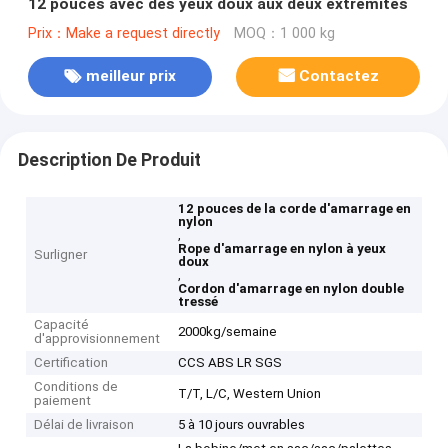
12 pouces avec des yeux doux aux deux extrémités
Prix：Make a request directly
MOQ：1 000 kg
meilleur prix
Contactez
Description De Produit
12 pouces de la corde d'amarrage en
nylon
,
Rope d'amarrage en nylon à yeux
Surligner
doux
,
Cordon d'amarrage en nylon double
tressé
Capacité
2000kg/semaine
d'approvisionnement
Certification
CCS ABS LR SGS
Conditions de
T/T, L/C, Western Union
paiement
Délai de livraison
5 à 10 jours ouvrables