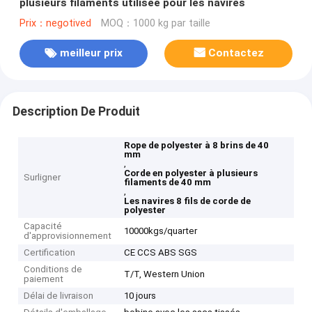
plusieurs filaments utilisée pour les navires
Prix：negotived
MOQ：1000 kg par taille
meilleur prix
Contactez
Description De Produit
Rope de polyester à 8 brins de 40
mm
,
Corde en polyester à plusieurs
Surligner
filaments de 40 mm
,
Les navires 8 fils de corde de
polyester
Capacité
10000kgs/quarter
d'approvisionnement
Certification
CE CCS ABS SGS
Conditions de
T/T, Western Union
paiement
Délai de livraison
10 jours