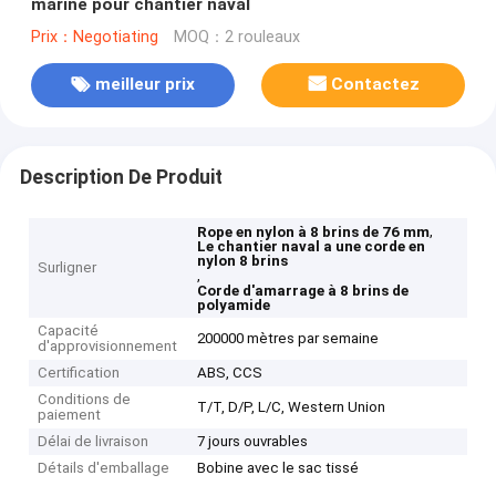
marine pour chantier naval
Prix：Negotiating
MOQ：2 rouleaux
meilleur prix
Contactez
Description De Produit
,
Rope en nylon à 8 brins de 76 mm
Le chantier naval a une corde en
nylon 8 brins
Surligner
,
Corde d'amarrage à 8 brins de
polyamide
Capacité
200000 mètres par semaine
d'approvisionnement
Certification
ABS, CCS
Conditions de
T/T, D/P, L/C, Western Union
paiement
Délai de livraison
7 jours ouvrables
Détails d'emballage
Bobine avec le sac tissé