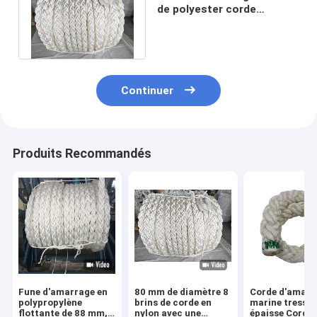
de polyester corde
48mmx220m avec 1,8m
œil en splice
Continuer
Produits Recommandés
Fune d'amarrage en
80 mm de diamètre 8
Corde d'amarr
polypropylène
brins de corde en
marine tressé
flottante de 88 mm,
nylon avec une
épaisse Corde 