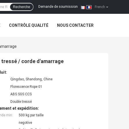
Demande de soumission
Recherche
|
French
E
CONTRÔLE QUALITÉ
NOUS CONTACTER
'amarrage
 tressé / corde d'amarrage
uit:
Qingdao, Shandong, Chine
Florescence Rope 01
ABS SGS CCS
Double tressé
ement et expédition:
nde min:
500 kg par taille
negotive