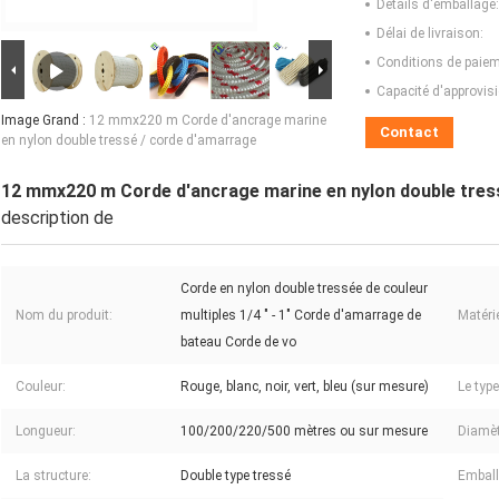
Détails d'emballage:
Délai de livraison:
Conditions de paiem
Capacité d'approvis
Image Grand :
12 mmx220 m Corde d'ancrage marine
Contact
en nylon double tressé / corde d'amarrage
12 mmx220 m Corde d'ancrage marine en nylon double tres
description de
Corde en nylon double tressée de couleur
Nom du produit:
multiples 1/4 " - 1" Corde d'amarrage de
Matérie
bateau Corde de vo
Couleur:
Rouge, blanc, noir, vert, bleu (sur mesure)
Le type
Longueur:
100/200/220/500 mètres ou sur mesure
Diamèt
La structure:
Double type tressé
Emball