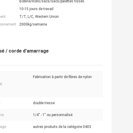
Bobine/Rolls/sacs/sacs/palettes tissés
10-15 jours de travail
ent:
T/T, L/C, Western Union
ionnement:
2000kg/semaine
sé / corde d'amarrage
Fabrication à partir de fibres de nylon
l:
:
double tresse
re:
1/4" - 1" ou personnalisé
age:
autres produits de la catégorie 0403