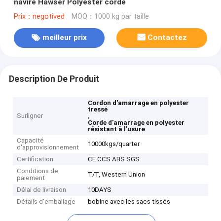
navire Hawser Polyester corde
Prix：negotived
MOQ：1000 kg par taille
meilleur prix
Contactez
Description De Produit
Cordon d'amarrage en polyester
tressé
Surligner
,
Corde d'amarrage en polyester
résistant à l'usure
Capacité
10000kgs/quarter
d'approvisionnement
Certification
CE CCS ABS SGS
Conditions de
T/T, Western Union
paiement
Délai de livraison
10DAYS
Détails d'emballage
bobine avec les sacs tissés