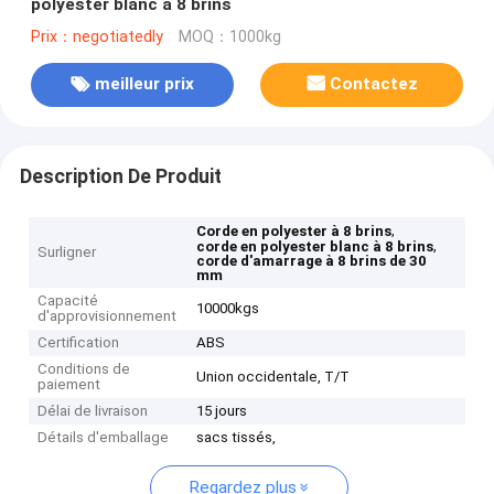
polyester blanc à 8 brins
Prix：negotiatedly
MOQ：1000kg
meilleur prix
Contactez
Description De Produit
,
Corde en polyester à 8 brins
,
corde en polyester blanc à 8 brins
Surligner
corde d'amarrage à 8 brins de 30
mm
Capacité
10000kgs
d'approvisionnement
Certification
ABS
Conditions de
Union occidentale, T/T
paiement
Délai de livraison
15 jours
Détails d'emballage
sacs tissés,
Regardez plus