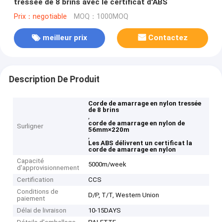
tressée de 8 brins avec le certificat d'ABS
Prix：negotiable
MOQ：1000MOQ
meilleur prix
Contactez
Description De Produit
Corde de amarrage en nylon tressée
de 8 brins
,
corde de amarrage en nylon de
Surligner
56mm×220m
,
Les ABS délivrent un certificat la
corde de amarrage en nylon
Capacité
5000m/week
d'approvisionnement
Certification
CCS
Conditions de
D/P, T/T, Western Union
paiement
Délai de livraison
10-15DAYS