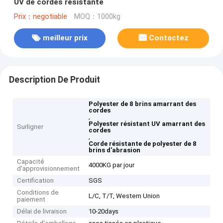
UV de cordes résistante
Prix：negotiable
MOQ：1000kg
meilleur prix
Contactez
Description De Produit
Polyester de 8 brins amarrant des
cordes
,
Polyester résistant UV amarrant des
Surligner
cordes
,
Corde résistante de polyester de 8
brins d'abrasion
Capacité
4000KG par jour
d'approvisionnement
Certification
SGS
Conditions de
L/C, T/T, Western Union
paiement
Délai de livraison
10-20days