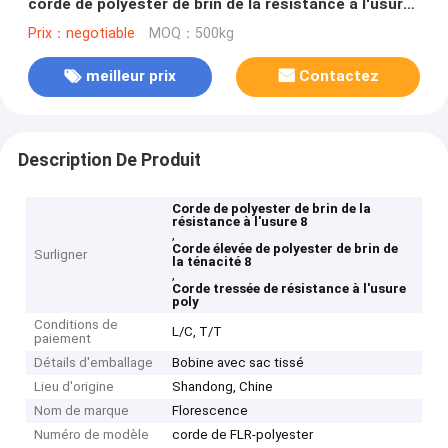
corde de polyester de brin de la résistance à l'usure
8
Prix：negotiable
MOQ：500kg
meilleur prix
Contactez
Description De Produit
Corde de polyester de brin de la
résistance à l'usure 8
,
Corde élevée de polyester de brin de
Surligner
la ténacité 8
,
Corde tressée de résistance à l'usure
poly
Conditions de
L/C, T/T
paiement
Détails d'emballage
Bobine avec sac tissé
Lieu d'origine
Shandong, Chine
Nom de marque
Florescence
Numéro de modèle
corde de FLR-polyester