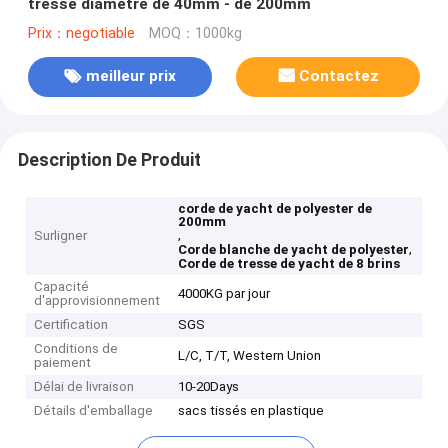
tresse diamètre de 40mm - de 200mm
Prix：negotiable
MOQ：1000kg
meilleur prix
Contactez
Description De Produit
corde de yacht de polyester de
200mm
,
Surligner
,
Corde blanche de yacht de polyester
Corde de tresse de yacht de 8 brins
Capacité
4000KG par jour
d'approvisionnement
Certification
SGS
Conditions de
L/C, T/T, Western Union
paiement
Délai de livraison
10-20Days
Détails d'emballage
sacs tissés en plastique