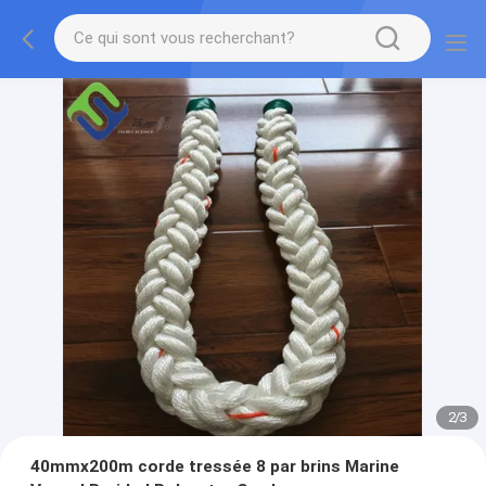
2
/
3
40mmx200m corde tressée 8 par brins Marine