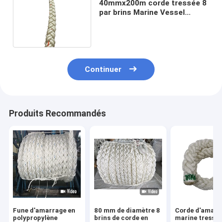
40mmx200m corde tressée 8
par brins Marine Vessel
Braided Polyester Cord
Continuer
Produits Recommandés
Fune d'amarrage en
80 mm de diamètre 8
Corde d'amarr
polypropylène
brins de corde en
marine tressé