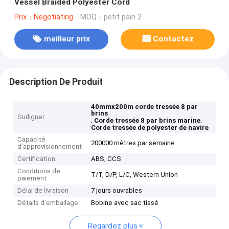
Vessel Braided Polyester Cord
Prix：Negotiating
MOQ：petit pain 2
meilleur prix
Contactez
Description De Produit
40mmx200m corde tressée 8 par
brins
Surligner
,
,
Corde tressée 8 par brins marine
Corde tressée de polyester de navire
Capacité
200000 mètres par semaine
d'approvisionnement
Certification
ABS, CCS
Conditions de
T/T, D/P, L/C, Western Union
paiement
Délai de livraison
7 jours ouvrables
Détails d'emballage
Bobine avec sac tissé
Regardez plus