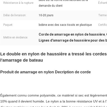
basé sur la norme internationale ou la
Résistance à la rupture:
Échant
demande du client
Délai de livraison:
10-20 jours
Terme 
Paquet:
bobine avec des sacs tissés en plastique
Certifi
Corde de amarrage en nylon de haussière
,
Mettre en évidence:
Lignes d'amarrage de haussière pour des 
Le double en nylon de haussière a tressé les corde
l'amarrage de bateau
Produit de amarrage en nylon Decription de corde
Également connu comme polyamide, ce matériel si sec est légèrement pl
10% quand il devient humide. Le nylon a la bonne résistance UV et à l