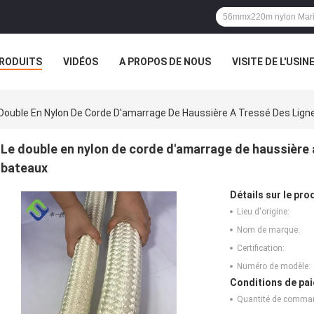
RODUITS
VIDÉOS
A PROPOS DE NOUS
VISITE DE L'USIN
TOUS LES CAS
Double En Nylon De Corde D'amarrage De Haussière A Tressé Des Lig
Le double en nylon de corde d'amarrage de haussière 
bateaux
Détails sur le prod
Lieu d'origine:
Nom de marque:
Certification:
Numéro de modèle:
Conditions de pai
Quantité de comma