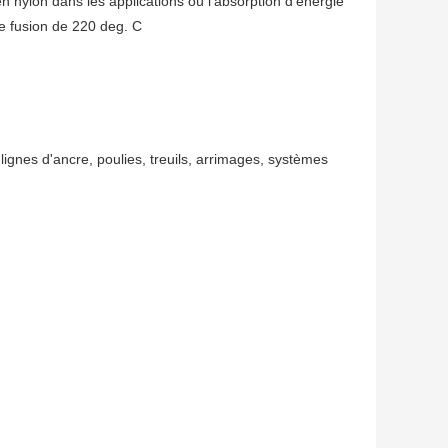
 en nylon dans les applications où l'absorption d'énergie
de fusion de 220 deg. C
gnes d'ancre, poulies, treuils, arrimages, systèmes