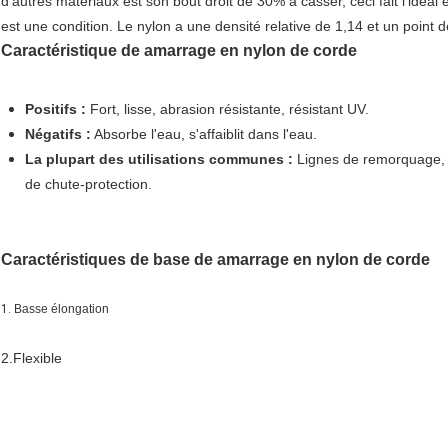
d'autres matériaux est son bout droit de 30% à casser, ceci fait l'idéal
est une condition. Le nylon a une densité relative de 1,14 et un point 
Caractéristique de amarrage en nylon de corde
Positifs :
Fort, lisse, abrasion résistante, résistant UV.
Négatifs :
Absorbe l'eau, s'affaiblit dans l'eau.
La plupart des utilisations communes :
Lignes de remorquage, li
de chute-protection.
Caractéristiques de base de amarrage en nylon de corde
1. 
Basse élongation
2.Flexible