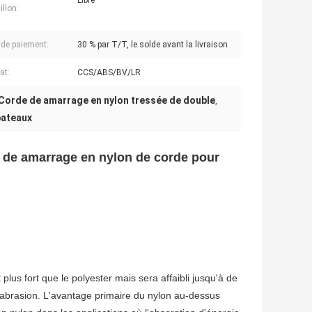
Libre
illon:
de paiement:
30 % par T/T, le solde avant la livraison
cat:
CCS/ABS/BV/LR
Corde de amarrage en nylon tressée de double
,
bateaux
s de amarrage en nylon de corde pour
us fort que le polyester mais sera affaibli jusqu'à de
'abrasion. L'avantage primaire du nylon au-dessus