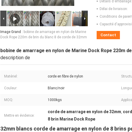
Détails d'emballage:
Délai de livraison:
Conditions de paiem
Capacité d'approvis
Image Grand :
bobine de amarrage en nylon de Marine
Contact
Dock Rope 220m de brin du blanc 8 de corde de 32mm
bobine de amarrage en nylon de Marine Dock Rope 220m de 
description de
Matériel:
corde en fibre de nylon
Structu
Couleur:
Blanc/noir
Longue
MOQ:
1000kgs
Applica
corde de amarrage en nylon de 32mm
cord
,
Mettre en évidence:
8 brin Marine Dock Rope
32mm blancs corde de amarrage en nylon de 8 brins p