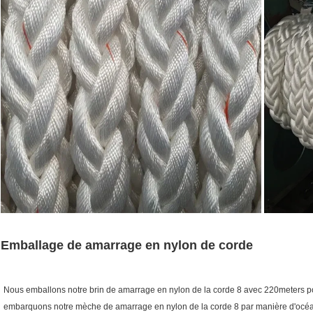
Emballage de amarrage en nylon de corde
Nous emballons notre brin de amarrage en nylon de la corde 8 avec 220meters pou
embarquons notre mèche de amarrage en nylon de la corde 8 par manière d'océan