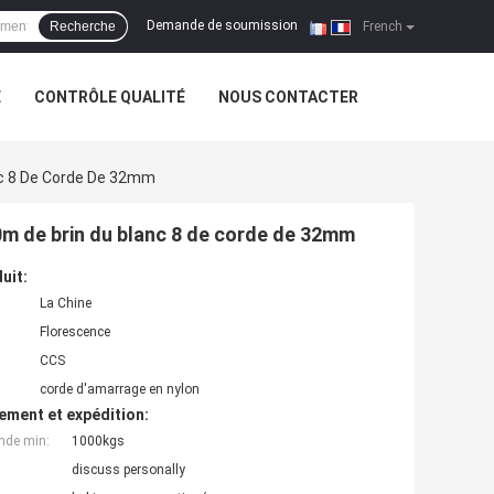
Demande de soumission
Recherche
|
French
E
CONTRÔLE QUALITÉ
NOUS CONTACTER
nc 8 De Corde De 32mm
m de brin du blanc 8 de corde de 32mm
uit:
La Chine
Florescence
CCS
corde d'amarrage en nylon
ement et expédition:
nde min:
1000kgs
discuss personally