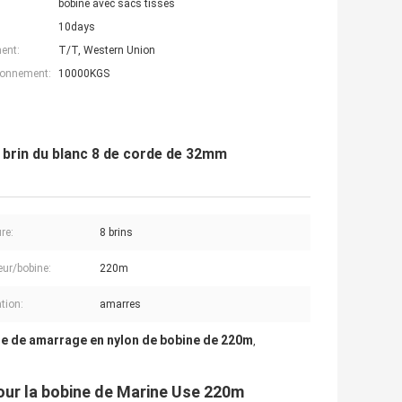
bobine avec sacs tissés
10days
ent:
T/T, Western Union
ionnement:
10000KGS
brin du blanc 8 de corde de 32mm
re:
8 brins
ur/bobine:
220m
tion:
amarres
e de amarrage en nylon de bobine de 220m
,
our la bobine de Marine Use 220m