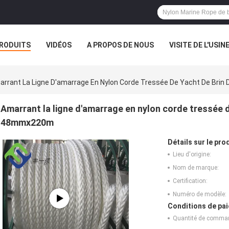
RODUITS
VIDÉOS
A PROPOS DE NOUS
VISITE DE L'USIN
TOUS LES CAS
rrant La Ligne D'amarrage En Nylon Corde Tressée De Yacht De Bri
Amarrant la ligne d'amarrage en nylon corde tressée d
48mmx220m
Détails sur le prod
Lieu d'origine:
Nom de marque:
Certification:
Numéro de modèle:
Conditions de pai
Quantité de comma