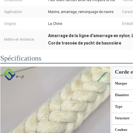
Échantillon:
Petit client témoin avoir les moyens le fret
Terme 
Application:
Marine, amarrage, remorquage de navire
Caract
Origine:
La Chine
Emball
Amarrage de la ligne d'amarrage en nylon
,
Mettre en évidence:
Corde tressée de yacht de haussière
Spécifications
Corde e
Marque
Diamètre
Type
Structure
Couleur