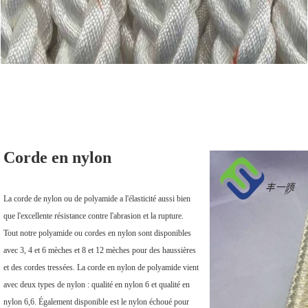
Corde en nylon
La corde de nylon ou de polyamide a l'élasticité aussi bien 
que l'excellente résistance contre l'abrasion et la rupture. 
Tout notre polyamide ou cordes en nylon sont disponibles 
avec 3, 4 et 6 mèches et 8 et 12 mèches pour des haussières 
et des cordes tressées. La corde en nylon de polyamide vient 
avec deux types de nylon : qualité en nylon 6 et qualité en 
nylon 6,6. Également disponible est le nylon échoué pour 