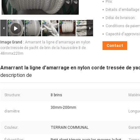
Prix:
Détails d'emballage:
Délai de livraison:
Conditions de paiem
Capacité d'approvis
Image Grand :
Amarrant la ligne d'amarrage en nylon
Contact
corde tressée de yacht de brin de la haussière 8 de
48mmx220m
Amarrant la ligne d'amarrage en nylon corde tressée de ya
description de
Structure:
8 brins
Matérie
30mm-200mm
diamètre:
Longue
Couleur:
TERRAIN COMMUNAL
Garant