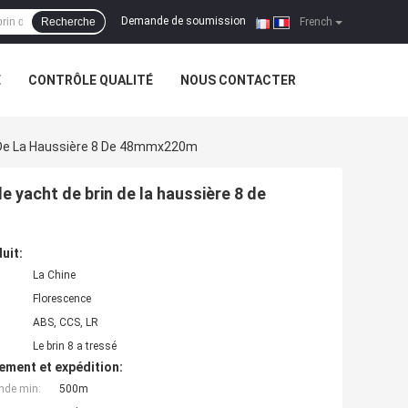
Demande de soumission
Recherche
|
French
E
CONTRÔLE QUALITÉ
NOUS CONTACTER
n De La Haussière 8 De 48mmx220m
e yacht de brin de la haussière 8 de
uit:
La Chine
Florescence
ABS, CCS, LR
Le brin 8 a tressé
ement et expédition:
nde min:
500m