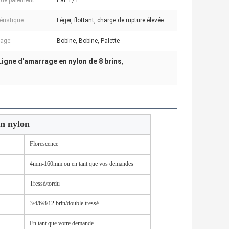
de paiement:
Par T/T
éristique:
Léger, flottant, charge de rupture élevée
age:
Bobine, Bobine, Palette
Ligne d'amarrage en nylon de 8 brins
,
n nylon
Florescence
4mm-160mm ou en tant que vos demandes
Tressé/tordu
3/4/6/8/12 brin/double tressé
En tant que votre demande