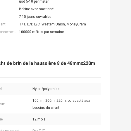
usd 5-10 per meter
Bobine avec sac tissé
7-15 jours ouvrables
ent:
T/T, D/P, L/C, Western Union, MoneyGram
ionnement:
100000 mètres par semaine
cht de brin de la haussière 8 de 48mmx220m
l:
Nylon/polyamide
100, m, 200m, 220m, ou adapté aux
ur:
besoins du client
ie:
12 mois