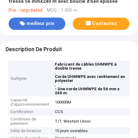
tresse 56 mmx240 m avec boucle d'oeil épissée
Prix：negotiated
MOQ：1 000 m
meilleur prix
Contactez
Description De Produit
Fabricant de câbles UHMWPE à
double tresse
,
Corde UHMWPE avec revêtement en
Surligner
polyester
,
- Une corde UHMWPE de 56 mm x
240 m.
Capacité
100000M
d'approvisionnement
Certification
CCS
Conditions de
T/T, Western Union
paiement
Délai de livraison
15 jours ouvrables