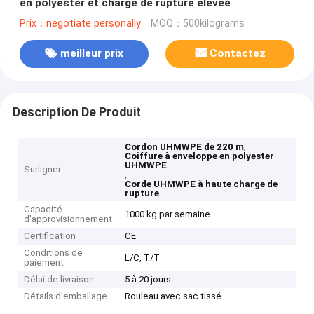
en polyester et charge de rupture élevée
Prix：negotiate personally
MOQ：500kilograms
meilleur prix
Contactez
Description De Produit
,
Cordon UHMWPE de 220 m
Coiffure à enveloppe en polyester
UHMWPE
Surligner
,
Corde UHMWPE à haute charge de
rupture
Capacité
1000 kg par semaine
d'approvisionnement
Certification
CE
Conditions de
L/C, T/T
paiement
Délai de livraison
5 à 20 jours
Détails d'emballage
Rouleau avec sac tissé