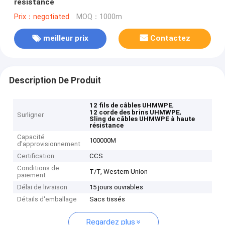
résistance
Prix：negotiated
MOQ：1000m
meilleur prix
Contactez
Description De Produit
,
12 fils de câbles UHMWPE
,
12 corde des brins UHMWPE
Surligner
Sling de câbles UHMWPE à haute
résistance
Capacité
100000M
d'approvisionnement
Certification
CCS
Conditions de
T/T, Western Union
paiement
Délai de livraison
15 jours ouvrables
Détails d'emballage
Sacs tissés
Regardez plus