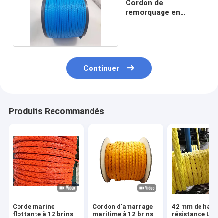
Cordon de
remorquage en
UHMWPE à haute
résistance
Continuer
Produits Recommandés
Corde marine
Cordon d'amarrage
42 mm de haut
flottante à 12 brins
maritime à 12 brins
résistance U