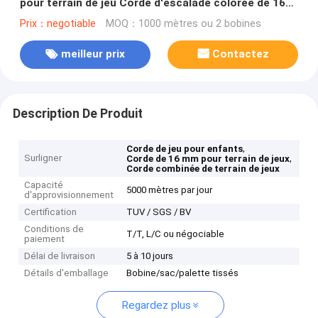
pour terrain de jeu Corde d'escalade colorée de 16
mm pour enfants
Prix：negotiable
MOQ：1000 mètres ou 2 bobines
meilleur prix
Contactez
Description De Produit
,
Corde de jeu pour enfants
Surligner
,
Corde de 16 mm pour terrain de jeux
Corde combinée de terrain de jeux
Capacité
5000 mètres par jour
d'approvisionnement
Certification
TUV / SGS / BV
Conditions de
T/T, L/C ou négociable
paiement
Délai de livraison
5 à 10 jours
Détails d'emballage
Bobine/sac/palette tissés
Regardez plus