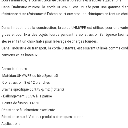
pour l'amarrage, la construction de cages à poissons et d'autres applications.
Dans l'industrie minière, la corde UHMWPE est utilisée pour une gamme d'appl
résistance et sa résistance à l'abrasion et aux produits chimiques en font un choix
Dans l'industrie de la construction, la corde UHMWPE est utilisée pour une var
grues et pour fixer des objets lourds pendant la construction.Sa légèreté facili
élevée en fait un choix fiable pour le levage de charges lourdes.
Dans l'industrie du transport, la corde UHMWPE est souvent utilisée comme corde
camions et les bateaux.
Caractéristiques:
.Matériau:UHMWPE ou fibre Spectra®
.Construction: 8 et 12 branches
Gravité spécifique:00,975 g/m2 (flottant)
- L'allongement:30,5% à la pause
.Points de fusion: 145°C
Résistance à l'abrasion: excellente
Résistance aux UV et aux produits chimiques: bonne
Applications: