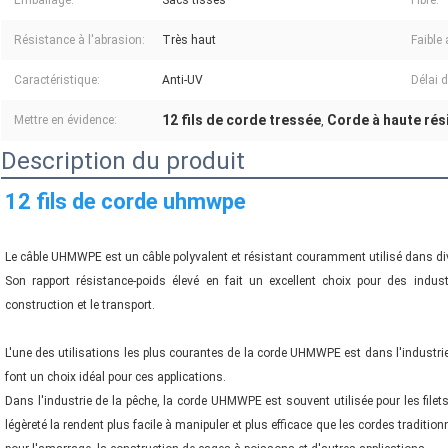
Emballage:
Sacs tissés
Fibre:
Résistance à l'abrasion:
Très haut
Faible
Caractéristique:
Anti-UV
Délai 
12 fils de corde tressée
Corde à haute rés
Mettre en évidence:
,
Description du produit
12 fils de corde uhmwpe
Le câble UHMWPE est un câble polyvalent et résistant couramment utilisé dans div
Son rapport résistance-poids élevé en fait un excellent choix pour des industri
construction et le transport.
L'une des utilisations les plus courantes de la corde UHMWPE est dans l'industrie
font un choix idéal pour ces applications.
Dans l'industrie de la pêche, la corde UHMWPE est souvent utilisée pour les file
légèreté la rendent plus facile à manipuler et plus efficace que les cordes traditio