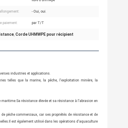
fibre d'uhmwpe
 allongement:
- Oui, oui.
de paiement:
par T/T
istance
Corde UHMWPE pour récipient
,
erses industries et applications.
es telles que la marine, la pêche, l'exploitation minière, la
 maritime.Sa résistance élevée et sa résistance à l'abrasion en
ts de pêche commerciaux, car ses propriétés de résistance et de
nnelles.Il est également utilisé dans les opérations d'aquaculture