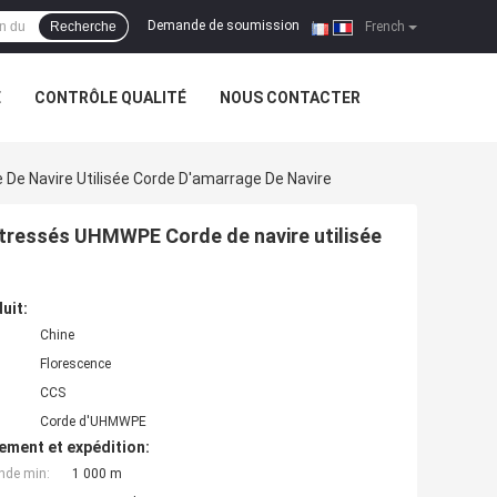
Demande de soumission
Recherche
|
French
E
CONTRÔLE QUALITÉ
NOUS CONTACTER
De Navire Utilisée Corde D'amarrage De Navire
s tressés UHMWPE Corde de navire utilisée
uit:
Chine
Florescence
CCS
Corde d'UHMWPE
ement et expédition:
nde min:
1 000 m