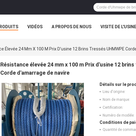
RODUITS
VIDÉOS
A PROPOS DE NOUS
VISITE DE L'USIN
TOUS LES CAS
e Élevée 24 Mm X 100 M Prix D'usine 12 Brins Tressés UHMWPE Corde 
Résistance élevée 24 mm x 100 m Prix d'usine 12 brin
Corde d'amarrage de navire
Détails sur le prod
Lieu d'origine:
Nom de marque:
Certification:
Numéro de modèle:
Conditions de pai
Quantité de comma