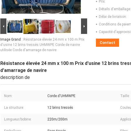
Prix:
Détails d'emballage:
Délai de livraison:
Conditions de paiem
Capacité d'approvis
Image Grand :
Résistance élevée 24 mm x 100 m Prix
Contact
d'usine 12 brins tressés UHMWPE Corde de navire
utilisée Corde d'amarrage de navire
Résistance élevée 24 mm x 100 m Prix d'usine 12 brins tre
d'amarrage de navire
description de
Nom:
Corde d'UHMWPE
Taille:
La structure:
12 brins tressés
Couleu
Longueur/bobine:
220m/200m
Applica