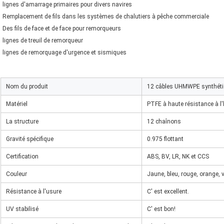
lignes d'amarrage primaires pour divers navires
Remplacement de fils dans les systèmes de chalutiers à pêche commerciale
Des fils de face et de face pour remorqueurs
lignes de treuil de remorqueur
lignes de remorquage d'urgence et sismiques
Nom du produit
12 câbles UHMWPE synthétique
Matériel
PTFE à haute résistance à l
La structure
12 chaînons
Gravité spécifique
0.975 flottant
Certification
ABS, BV, LR, NK et CCS
Couleur
Jaune, bleu, rouge, orange, v
Résistance à l'usure
C' est excellent.
UV stabilisé
C' est bon!