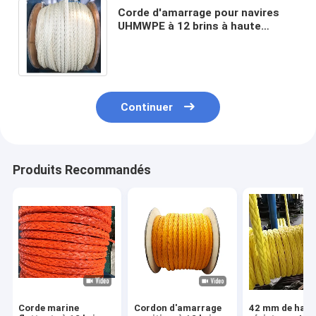
Corde d'amarrage pour navires
UHMWPE à 12 brins à haute
traction 28 mm-96 mm Corde de
remorquage HMPE
Continuer
Produits Recommandés
Corde marine
Cordon d'amarrage
42 mm de haut