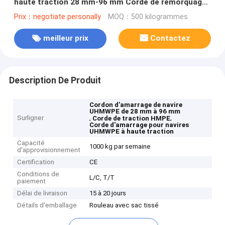
haute traction 28 mm-96 mm Corde de remorquage
HMPE
Prix：negotiate personally
MOQ：500 kilogrammes
meilleur prix
Contactez
Description De Produit
Cordon d'amarrage de navire
UHMWPE de 28 mm à 96 mm
Surligner
,
,
Corde de traction HMPE
Corde d'amarrage pour navires
UHMWPE à haute traction
Capacité
1000 kg par semaine
d'approvisionnement
Certification
CE
Conditions de
L/C, T/T
paiement
Délai de livraison
15 à 20 jours
Détails d'emballage
Rouleau avec sac tissé