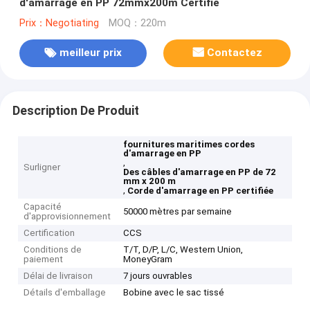
d'amarrage en PP 72mmx200m Certifié
Prix：Negotiating
MOQ：220m
meilleur prix
Contactez
Description De Produit
fournitures maritimes cordes
d'amarrage en PP
,
Surligner
Des câbles d'amarrage en PP de 72
mm x 200 m
,
Corde d'amarrage en PP certifiée
Capacité
50000 mètres par semaine
d'approvisionnement
Certification
CCS
Conditions de
T/T, D/P, L/C, Western Union,
paiement
MoneyGram
Délai de livraison
7 jours ouvrables
Détails d'emballage
Bobine avec le sac tissé