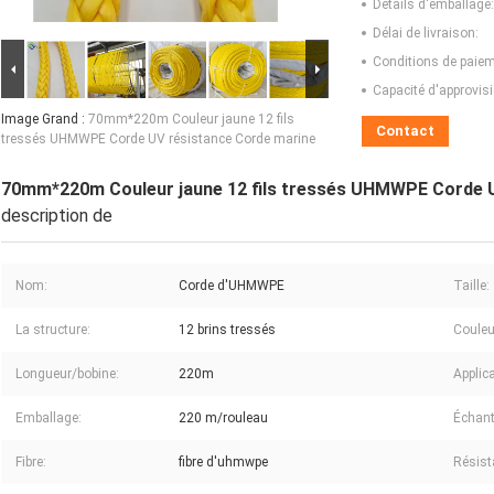
Détails d'emballage:
Délai de livraison:
Conditions de paiem
Capacité d'approvis
Image Grand :
70mm*220m Couleur jaune 12 fils
Contact
tressés UHMWPE Corde UV résistance Corde marine
70mm*220m Couleur jaune 12 fils tressés UHMWPE Corde U
description de
Nom:
Corde d'UHMWPE
Taille:
La structure:
12 brins tressés
Couleu
Longueur/bobine:
220m
Applica
Emballage:
220 m/rouleau
Échant
Fibre:
fibre d'uhmwpe
Résist