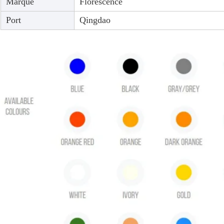
Marque
Florescence
Port
Qingdao