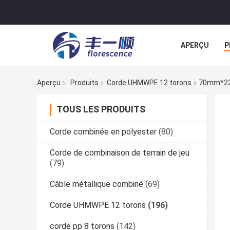
APERÇU
P
NOUVELLES
Aperçu
Produits
Corde UHMWPE 12 torons
70mm*220
TOUS LES PRODUITS
Corde combinée en polyester
(80)
Corde de combinaison de terrain de jeu
(79)
Câble métallique combiné
(69)
Corde UHMWPE 12 torons
(196)
corde pp 8 torons
(142)