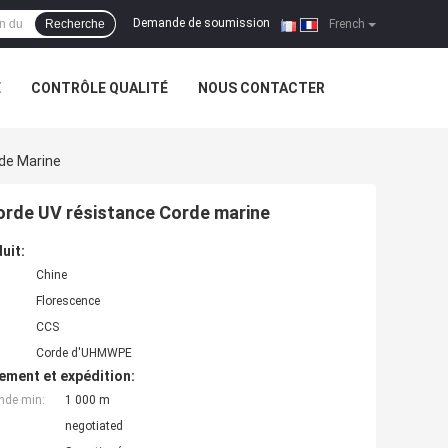
Demande de soumission
Recherche
|
French
E
CONTRÔLE QUALITÉ
NOUS CONTACTER
de Marine
rde UV résistance Corde marine
uit:
Chine
Florescence
CCS
Corde d'UHMWPE
ement et expédition:
nde min:
1 000 m
negotiated