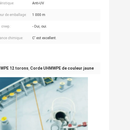
éristique:
Anti-UV
ur de emballage:
1 000 m
t creep.:
- Oui, oui.
ance chimique:
C' est excellent.
WPE 12 torons
Corde UHMWPE de couleur jaune
,