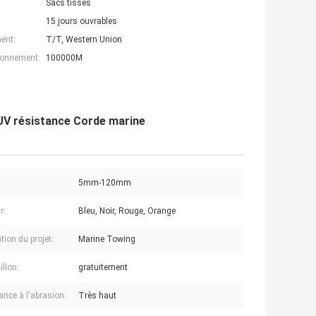
Sacs tissés
15 jours ouvrables
ent:
T/T, Western Union
ionnement:
100000M
V résistance Corde marine
5mm-120mm
r:
Bleu, Noir, Rouge, Orange
tion du projet:
Marine Towing
illon:
gratuitement
ance à l'abrasion:
Très haut