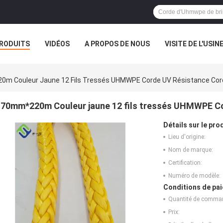
RODUITS
VIDÉOS
A PROPOS DE NOUS
VISITE DE L'USIN
TOUS LES CAS
m Couleur Jaune 12 Fils Tressés UHMWPE Corde UV Résistance Cor
70mm*220m Couleur jaune 12 fils tressés UHMWPE Co
Détails sur le prod
Lieu d'origine:
Nom de marque:
Certification:
Numéro de modèle:
Conditions de pai
Quantité de comma
Prix: