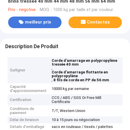
brins tressée 40 mm 44 mm 48 mm 56 mm 64 mm
Prix：negotive
MOQ：1000 kg par taille et par couleur
meilleur prix
Contactez
Description De Produit
Corde d'amarrage en polypropylène
tressée 40 mm
,
Surligner
Corde d'amarrage flottante en
polypropylène
,
8 fils de corde en PP de 56 mm
Capacité
10000 kg par semaine
d'approvisionnement
CCS / ABS / SGS Or Free Mill
Certification
Certificate
Conditions de
T/T, Western Union
paiement
Délai de livraison
10 à 15 jours ou négociation
Détails d'emballage
sacs en rouleaux / tissés / palettes