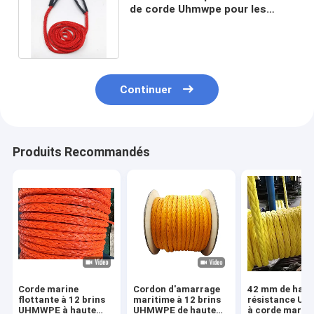
de corde Uhmwpe pour les
élingues corde avec les deux
yeux
Continuer
Produits Recommandés
Corde marine
Cordon d'amarrage
42 mm de haut
flottante à 12 brins
maritime à 12 brins
résistance U
UHMWPE à haute
UHMWPE de haute
à corde marin