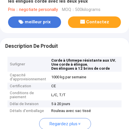
les élingues corde avec les deux yeux
Prix：negotiate personally
MOQ：500kilograms
meilleur prix
Contactez
Description De Produit
,
Corde à Uhmwpe résistante aux UV
Surligner
,
Une corde à élingue
Des élingues à 12 brins de corde
Capacité
1000 kg par semaine
d'approvisionnement
Certification
CE
Conditions de
L/C, T/T
paiement
Délai de livraison
5 à 20 jours
Détails d'emballage
Rouleau avec sac tissé
Regardez plus