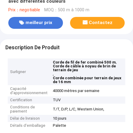
avec différentes couleurs
Prix：negotiable
MOQ：500 m à 1000 m
meilleur prix
Contactez
Description De Produit
,
Corde de fil de fer combiné 500 m
Corde de câble à noyau de brin de
terrain de jeu
Surligner
,
Corde combinée pour terrain de jeux
de 16 mm
Capacité
40000 mètres par semaine
d'approvisionnement
Certification
TUV
Conditions de
T/T, D/P, L/C, Western Union,
paiement
Délai de livraison
10 jours
Détails d'emballage
Palette