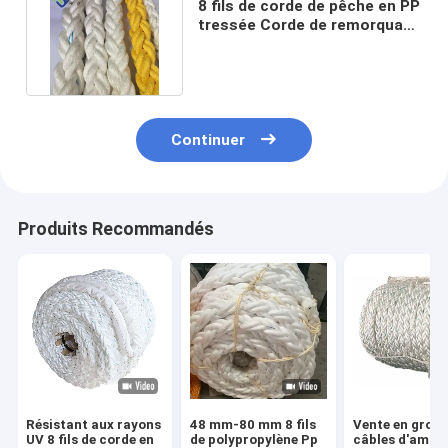
8 fils de corde de pêche en PP
tressée Corde de remorquage
en polypropylène
Continuer
Produits Recommandés
Résistant aux rayons
48 mm-80 mm 8 fils
Vente en gros 
UV 8 fils de corde en
de polypropylène Pp
câbles d'amar