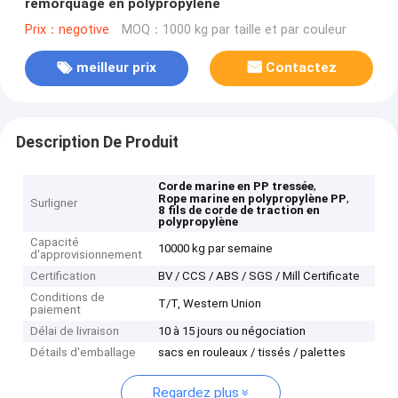
remorquage en polypropylène
Prix：negotive
MOQ：1000 kg par taille et par couleur
meilleur prix
Contactez
Description De Produit
,
Corde marine en PP tressée
,
Rope marine en polypropylène PP
Surligner
8 fils de corde de traction en
polypropylène
Capacité
10000 kg par semaine
d'approvisionnement
Certification
BV / CCS / ABS / SGS / Mill Certificate
Conditions de
T/T, Western Union
paiement
Délai de livraison
10 à 15 jours ou négociation
Détails d'emballage
sacs en rouleaux / tissés / palettes
Regardez plus