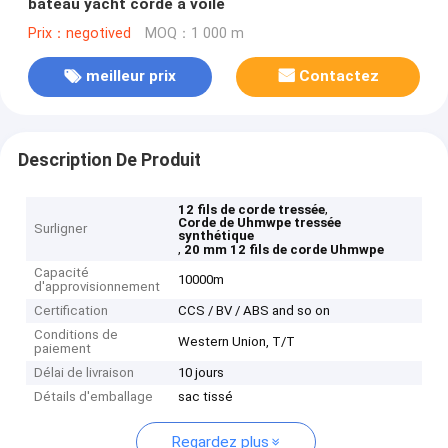
bateau yacht corde à voile
Prix：negotived
MOQ：1 000 m
meilleur prix
Contactez
Description De Produit
,
12 fils de corde tressée
Corde de Uhmwpe tressée
Surligner
synthétique
,
20 mm 12 fils de corde Uhmwpe
Capacité
10000m
d'approvisionnement
Certification
CCS / BV / ABS and so on
Conditions de
Western Union, T/T
paiement
Délai de livraison
10 jours
Détails d'emballage
sac tissé
Regardez plus