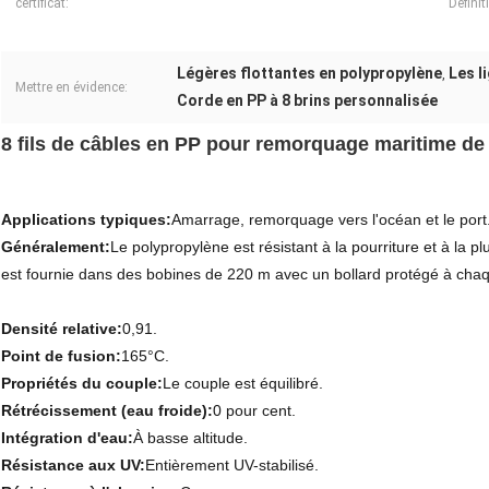
certificat:
Définit
Légères flottantes en polypropylène
Les l
,
Mettre en évidence:
Corde en PP à 8 brins personnalisée
8 fils de câbles en PP pour remorquage maritime de 
Applications typiques:
Amarrage, remorquage vers l'océan et le port
Généralement:
Le polypropylène est résistant à la pourriture et à la p
est fournie dans des bobines de 220 m avec un bollard protégé à chaq
Densité relative:
0,91.
Point de fusion:
165°C.
Propriétés du couple:
Le couple est équilibré.
Rétrécissement (eau froide):
0 pour cent.
Intégration d'eau:
À basse altitude.
Résistance aux UV:
Entièrement UV-stabilisé.