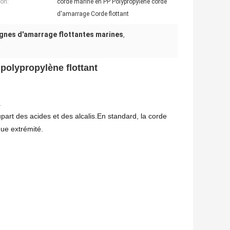
ion:
corde marine en PP Polypropylène corde
d'amarrage Corde flottant
ignes d'amarrage flottantes marines
,
polypropylène flottant
.
lupart des acides et des alcalis.En standard, la corde
ue extrémité.