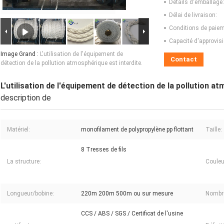
Détails d'emballage:
Délai de livraison:
Conditions de paiem
Capacité d'approvis
Image Grand :
L'utilisation de l'équipement de
Contact
détection de la pollution atmosphérique est interdite.
L'utilisation de l'équipement de détection de la pollution at
description de
Matériel:
monofilament de polypropylène pp flottant
Taille:
8 Tresses de fils
La structure:
Couleu
Longueur/bobine:
220m 200m 500m ou sur mesure
Nombre
CCS / ABS / SGS / Certificat de l'usine