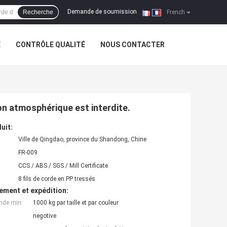
Demande de soumission
Recherche
|
French
E
CONTRÔLE QUALITÉ
NOUS CONTACTER
ion atmosphérique est interdite.
uit:
Ville de Qingdao, province du Shandong, Chine
FR-009
CCS / ABS / SGS / Mill Certificate
8 fils de corde en PP tressés
ement et expédition:
nde min:
1000 kg par taille et par couleur
negotive