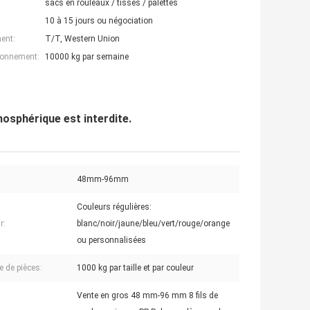
sacs en rouleaux / tissés / palettes
10 à 15 jours ou négociation
ent:
T/T, Western Union
ionnement:
10000 kg par semaine
mosphérique est interdite.
48mm-96mm
Couleurs régulières:
r:
blanc/noir/jaune/bleu/vert/rouge/orange
ou personnalisées
 de pièces:
1000 kg par taille et par couleur
Vente en gros 48 mm-96 mm 8 fils de