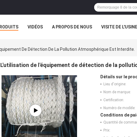
RODUITS
VIDÉOS
A PROPOS DE NOUS
VISITE DE L'USIN
TOUS LES CAS
L'équipement De Détection De La Pollution Atmosphérique Est Interdite.
L'utilisation de l'équipement de détection de la pollut
Détails sur le prod
Lieu d'origine:
Nom de marque:
Certification:
Numéro de modèle:
Conditions de pai
Quantité de comma
Prix: