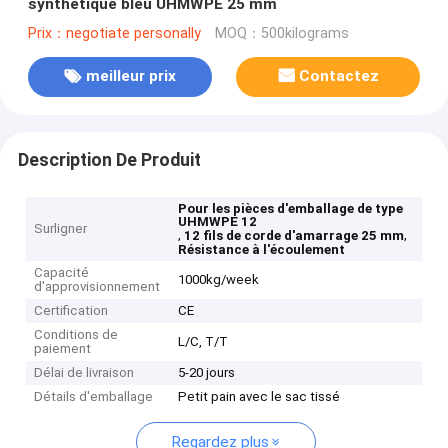
synthétique bleu UHMWPE 25 mm
Prix：negotiate personally
MOQ：500kilograms
meilleur prix
Contactez
Description De Produit
Pour les pièces d'emballage de type
UHMWPE 12
Surligner
,
,
12 fils de corde d'amarrage 25 mm
Résistance à l'écoulement
Capacité
1000kg/week
d'approvisionnement
Certification
CE
Conditions de
L/C, T/T
paiement
Délai de livraison
5-20 jours
Détails d'emballage
Petit pain avec le sac tissé
Regardez plus