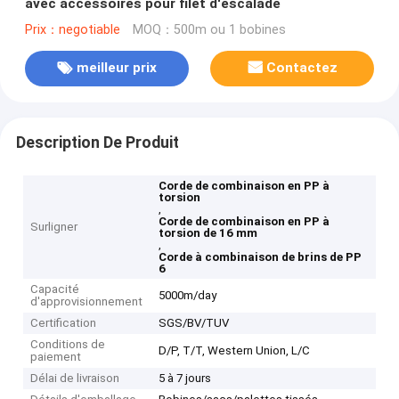
avec accessoires pour filet d'escalade
Prix：negotiable
MOQ：500m ou 1 bobines
meilleur prix
Contactez
Description De Produit
Corde de combinaison en PP à
torsion
,
Corde de combinaison en PP à
Surligner
torsion de 16 mm
,
Corde à combinaison de brins de PP
6
Capacité
5000m/day
d'approvisionnement
Certification
SGS/BV/TUV
Conditions de
D/P, T/T, Western Union, L/C
paiement
Délai de livraison
5 à 7 jours