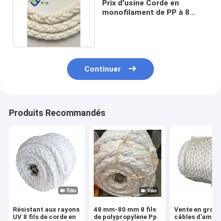
Prix d'usine Corde en
monofilament de PP à 8
brins pour chantier naval
Continuer
Produits Recommandés
Résistant aux rayons
48 mm-80 mm 8 fils
Vente en gros 
UV 8 fils de corde en
de polypropylène Pp
câbles d'amar