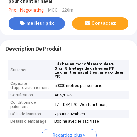
pour chantier naval
Prix：Negotiating
MOQ：220m
meilleur prix
Contactez
Description De Produit
,
Tâches en monofilament de PP
,
6 ̊ cir 8 filetage de câbles en PP
Surligner
Le chantier naval 8 est une corde en
PP.
Capacité
50000 mètres par semaine
d'approvisionnement
Certification
ABS/CCS
Conditions de
T/T, D/P, L/C, Western Union,
paiement
Délai de livraison
7 jours ouvrables
Détails d'emballage
Bobine avec le sac tissé
Regardez plus