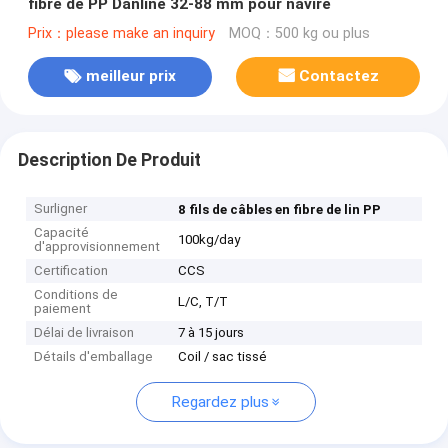
fibre de PP Danline 32-88 mm pour navire
Prix：please make an inquiry
MOQ：500 kg ou plus
meilleur prix
Contactez
Description De Produit
Surligner
8 fils de câbles en fibre de lin PP
Capacité
100kg/day
d'approvisionnement
Certification
CCS
Conditions de
L/C, T/T
paiement
Délai de livraison
7 à 15 jours
Détails d'emballage
Coil / sac tissé
Regardez plus