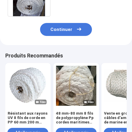
Danline 32-88 mm pour navire
Continuer
Produits Recommandés
Résistant aux rayons
48 mm-80 mm 8 fils
Vente en gros 
UV 8 fils de corde en
de polypropylène Pp
câbles d'amar
PP 60 mm 200 m
cordes maritimes
de marine en
Corde flottante
couleur blanche avec
polypropylène
d'amarrage en
certificats CCS
tressés à 8 bri