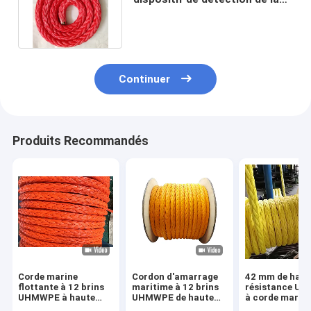
pollution atmosphérique.
Continuer
Produits Recommandés
Corde marine
Cordon d'amarrage
42 mm de haut
flottante à 12 brins
maritime à 12 brins
résistance U
UHMWPE à haute
UHMWPE de haute
à corde marin
résistance et à faible
résistance à
flottante pour