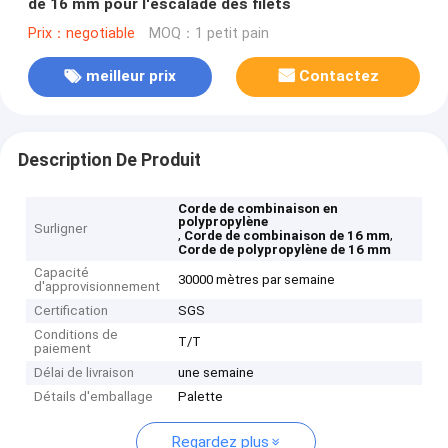
de 16 mm pour l'escalade des filets
Prix：negotiable
MOQ：1 petit pain
meilleur prix
Contactez
Description De Produit
Corde de combinaison en
polypropylène
Surligner
,
,
Corde de combinaison de 16 mm
Corde de polypropylène de 16 mm
Capacité
30000 mètres par semaine
d'approvisionnement
Certification
SGS
Conditions de
T/T
paiement
Délai de livraison
une semaine
Détails d'emballage
Palette
Regardez plus