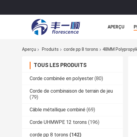
APERÇU
P
NOUVELLES
Aperçu
Produits
corde pp 8 torons
48MM Polypropylè
TOUS LES PRODUITS
Corde combinée en polyester
(80)
Corde de combinaison de terrain de jeu
(79)
Câble métallique combiné
(69)
Corde UHMWPE 12 torons
(196)
corde pp 8 torons
(142)