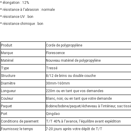
* élongation : 12%
* résistance à l'abrasion : normale
* résistance UV : bon
* résistance chimique : bon
Produit
Corde de polypropylène
Marque
Florescence
Matériel
Nouveau matériel de polypropylène
Type
Tressé
Structure
8/12 de brins ou double couche
Diamètre
30mm-160mm
Longueur
220m ou en tant que vos demandes
Couleur
Blanc, noir, ou en tant que votre demande
Paquet
Bobine/bobine/paquet/écheveau à l'intérieur, sac tiss
Port
Qingdao
Conditions de paiement
T/T 40% à l'avance, l'équilibre avant expédition
Fournissez le temps
7-20 jours après votre dépôt de T/T