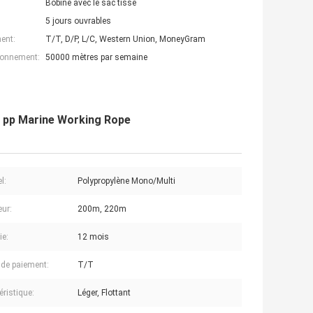
Bobine avec le sac tissé
5 jours ouvrables
ent:
T/T, D/P, L/C, Western Union, MoneyGram
ionnement:
50000 mètres par semaine
e pp Marine Working Rope
l:
Polypropylène Mono/Multi
ur:
200m, 220m
ie:
12 mois
de paiement:
T/T
éristique:
Léger, Flottant