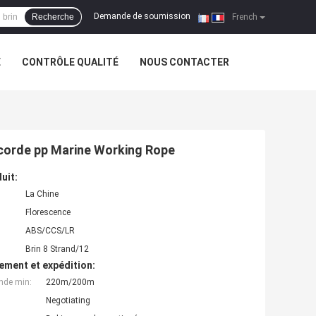
Demande de soumission
Recherche
|
French
E
CONTRÔLE QUALITÉ
NOUS CONTACTER
 corde pp Marine Working Rope
uit:
La Chine
Florescence
ABS/CCS/LR
Brin 8 Strand/12
ement et expédition:
nde min:
220m/200m
Negotiating