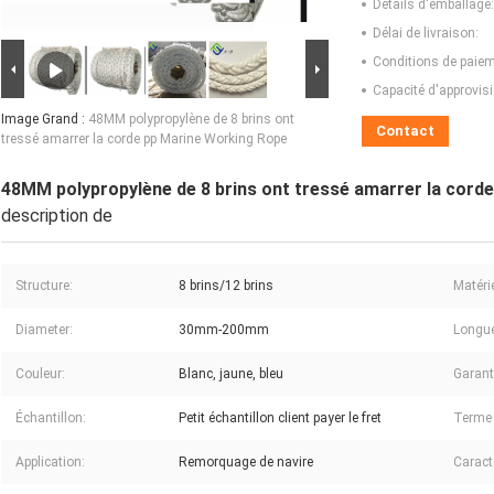
Détails d'emballage:
Délai de livraison:
Conditions de paiem
Capacité d'approvis
Image Grand :
48MM polypropylène de 8 brins ont
Contact
tressé amarrer la corde pp Marine Working Rope
48MM polypropylène de 8 brins ont tressé amarrer la cord
description de
Structure:
8 brins/12 brins
Matérie
Diameter:
30mm-200mm
Longue
Couleur:
Blanc, jaune, bleu
Garant
Échantillon:
Petit échantillon client payer le fret
Terme 
Application:
Remorquage de navire
Caract