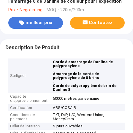
l'amarrage 8 de Danline de couleur pour l'expédition
Prix：Negotiating
MOQ：220m/200m
meilleur prix
Contactez
Description De Produit
Corde d'amarrage de Danline de
polypropylène
,
Amarrage de la corde de
Surligner
polypropylène de 8 brins
,
Corde de polypropylène de brin de
Danline 8
Capacité
50000 mètres par semaine
d'approvisionnement
Certification
ABS/CCS/LR
Conditions de
T/T, D/P, L/C, Western Union,
paiement
MoneyGram
Délai de livraison
5 jours ouvrables