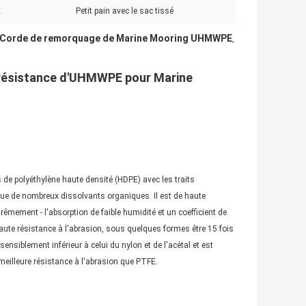
:
Petit pain avec le sac tissé
Corde de remorquage de Marine Mooring UHMWPE
,
e résistance d'UHMWPE pour Marine
s de polyéthylène haute densité (HDPE) avec les traits
 que de nombreux dissolvants organiques. Il est de haute
rêmement - l'absorption de faible humidité et un coefficient de
 de haute résistance à l'abrasion, sous quelques formes être 15 fois
sensiblement inférieur à celui du nylon et de l'acétal et est
eilleure résistance à l'abrasion que PTFE.