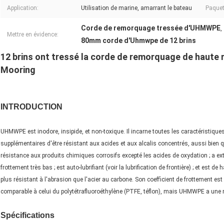
Application:
Utilisation de marine, amarrant le bateau
Paquet
Corde de remorquage tressée d'UHMWPE
,
Mettre en évidence:
80mm corde d'Uhmwpe de 12 brins
12 brins ont tressé la corde de remorquage de haut
Mooring
INTRODUCTION
UHMWPE est inodore, insipide, et non-toxique. Il incarne toutes les caractéristique
supplémentaires d'être résistant aux acides et aux alcalis concentrés, aussi bien
résistance aux produits chimiques corrosifs excepté les acides de oxydation ; a ext
frottement très bas ; est auto-lubrifiant (voir la lubrification de frontière) ; et est
plus résistant à l'abrasion que l'acier au carbone. Son coefficient de frottement est 
comparable à celui du polytétrafluoroéthylène (PTFE, téflon), mais UHMWPE a une m
Spécifications