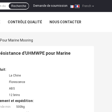
Demande de soumission
Recherche
|
French
E
CONTRÔLE QUALITÉ
NOUS CONTACTER
Pour Marine Mooring
e résistance d'UHMWPE pour Marine
uit:
La Chine
Florescence
ABS
12 brins
ement et expédition:
nde min:
500kg