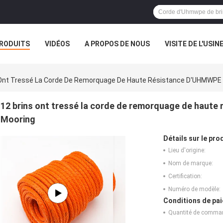
RODUITS
VIDÉOS
A PROPOS DE NOUS
VISITE DE L'USIN
TOUS LES CAS
 Ont Tressé La Corde De Remorquage De Haute Résistance D'UHMWPE 
12 brins ont tressé la corde de remorquage de haut
Mooring
Détails sur le prod
Lieu d'origine:
Nom de marque:
Certification:
Numéro de modèle:
Conditions de pai
Quantité de comma