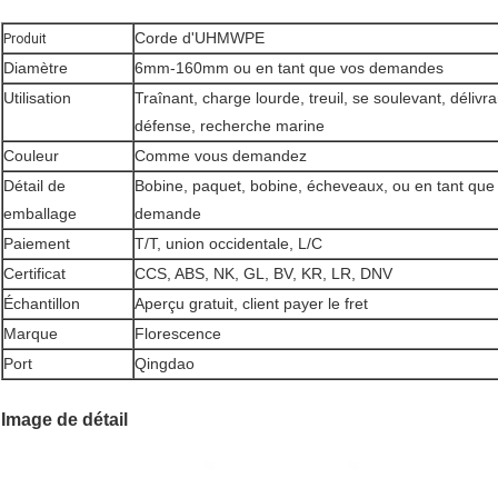
Corde d'UHMWPE
Produit
Diamètre
6mm-160mm ou en tant que vos demandes
Utilisation
Traînant, charge lourde, treuil, se soulevant, délivra
défense, recherche marine
Couleur
Comme vous demandez
Détail de
Bobine, paquet, bobine, écheveaux, ou en tant que
emballage
demande
Paiement
T/T, union occidentale, L/C
Certificat
CCS, ABS, NK, GL, BV, KR, LR, DNV
Échantillon
Aperçu gratuit, client payer le fret
Marque
Florescence
Port
Qingdao
Image de détail