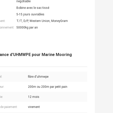
negotiable
Bobine avec le sac tissé
5-15 jours ouvrables
ent:
T/T, D/P, Western Union, MoneyGram
ionnement:
50000kg par an
istance d'UHMWPE pour Marine Mooring
l:
fibre d'uhmwpe
ur:
200m ou 200m par petit pain
ie:
12 mois
de paiement:
virement