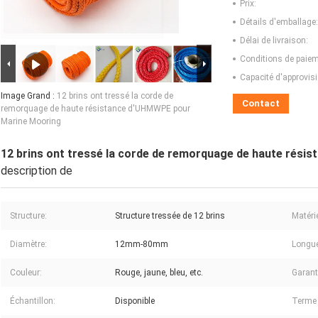
Prix:
Détails d'emballage:
Délai de livraison:
Conditions de paiem
Capacité d'approvis
Image Grand :
12 brins ont tressé la corde de
Contact
remorquage de haute résistance d'UHMWPE pour
Marine Mooring
12 brins ont tressé la corde de remorquage de haute rés
description de
Structure:
Structure tressée de 12 brins
Matérie
Diamètre:
12mm-80mm
Longue
Couleur:
Rouge, jaune, bleu, etc.
Garant
Échantillon:
Disponible
Terme 