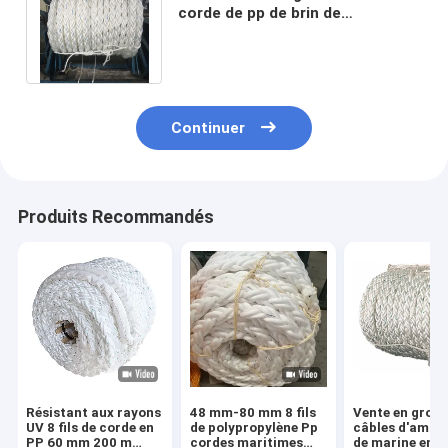
corde de pp de brin de
l'équipement 50mm 8 de bateau
pour le bateau
Continuer
Produits Recommandés
Résistant aux rayons
48 mm-80 mm 8 fils
Vente en gros 
UV 8 fils de corde en
de polypropylène Pp
câbles d'amar
PP 60 mm 200 m
cordes maritimes
de marine en