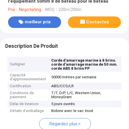
l'équipement 50mm 8 de bateau pour le bateau
Prix：Negotiating
MOQ：220m/200m
meilleur prix
Contactez
Description De Produit
,
Corde d'amarrage marine à 8 brins
Surligner
,
corde d'amarrage marine de 50 mm
corde ABS 8 brins PP
Capacité
50000 mètres par semaine
d'approvisionnement
Certification
ABS/CCS/LR
Conditions de
T/T, D/P, L/C, Western Union,
paiement
MoneyGram
Délai de livraison
5 jours ouvrés
Détails d'emballage
Bobine avec le sac tissé
Regardez plus