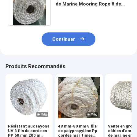
de Marine Mooring Rope 8 de
multifilament de pp pour
Barging
Continuer
Produits Recommandés
Résistant aux rayons
48 mm-80 mm 8 fils
Vente en gros 
UV 8 fils de corde en
de polypropylène Pp
câbles d'amar
PP 60 mm 200 m
cordes maritimes
de marine en