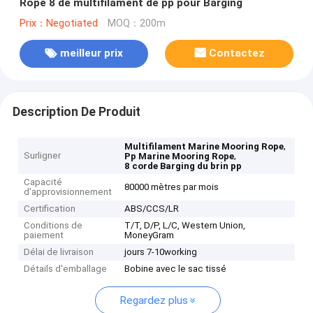
Rope 8 de multifilament de pp pour Barging
Prix：Negotiated
MOQ：200m
meilleur prix
Contactez
Description De Produit
,
Multifilament Marine Mooring Rope
Surligner
,
Pp Marine Mooring Rope
8 corde Barging du brin pp
Capacité
80000 mètres par mois
d'approvisionnement
Certification
ABS/CCS/LR
Conditions de
T/T, D/P, L/C, Western Union,
paiement
MoneyGram
Délai de livraison
jours 7-10working
Détails d'emballage
Bobine avec le sac tissé
Regardez plus