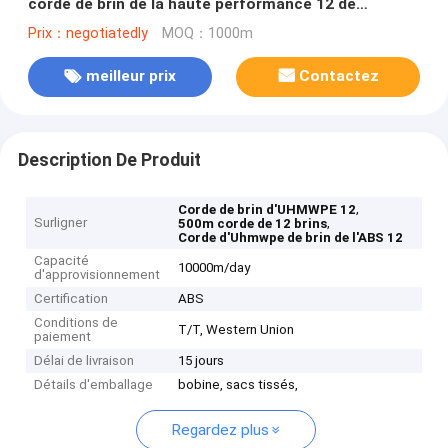
corde de brin de la haute performance 12 de
spectres
Prix：negotiatedly
MOQ：1000m
meilleur prix
Contactez
Description De Produit
,
Corde de brin d'UHMWPE 12
Surligner
,
500m corde de 12 brins
Corde d'Uhmwpe de brin de l'ABS 12
Capacité
10000m/day
d'approvisionnement
Certification
ABS
Conditions de
T/T, Western Union
paiement
Délai de livraison
15 jours
Détails d'emballage
bobine, sacs tissés,
Regardez plus