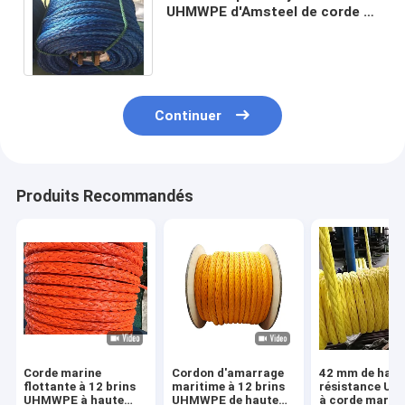
UHMWPE d'Amsteel de corde de
brin de la haute performance 12
de spectres
Continuer
Produits Recommandés
Corde marine
Cordon d'amarrage
42 mm de haut
flottante à 12 brins
maritime à 12 brins
résistance U
UHMWPE à haute
UHMWPE de haute
à corde marin