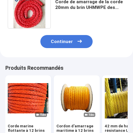
Corde de amarrage de la corde
20mm du brin UHMWPE des
spectres 12 d'offre de bateau
Continuer
Produits Recommandés
Corde marine
Cordon d'amarrage
42 mm de haut
flottante à 12 brins
maritime à 12 brins
résistance U