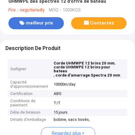
UHMWPE des spectres 12 d'offre de bateau
Prix：negotiatedly
MOQ：1000KGS
meilleur prix
Contactez
Description De Produit
,
Corde UHMWPE 12 brins 20 mm
corde UHMWPE 12 brins pour
Surligner
bateau
,
corde d'amarrage Spectra 20 mm
Capacité
10000m/day
d'approvisionnement
Certification
ABS
Conditions de
T/T
paiement
Délai de livraison
15 jours
Détails d'emballage
bobine, sacs tissés,
Regardez plus