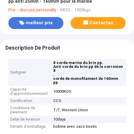
pp anti 25mm - 160mm pour la marine
Prix：discuss personally
MOQ：1000kgs
meilleur prix
Contactez
Description De Produit
,
8 corde marine du brin pp
Anti corde du brin pp de la corrosion
8
Surligner
,
corde de monofilament de 160mm
pp
Capacité
10000KGS
d'approvisionnement
Certification
CCS
Conditions de
T/T, Western Union
paiement
Délai de livraison
10days
Détails d'emballage
bobine avec sacs tissés